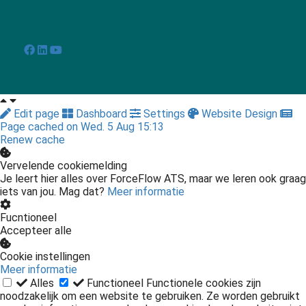
Edit page
Dashboard
Settings
Website Design
Page cached on Wed. 5 Aug 15:13
Renew cache
Vervelende cookiemelding
Je leert hier alles over ForceFlow ATS, maar we leren ook graag
iets van jou. Mag dat?
Meer informatie
Fucntioneel
Accepteer alle
Cookie instellingen
Meer informatie
Alles
Functioneel
Functionele cookies zijn
noodzakelijk om een website te gebruiken. Ze worden gebruikt