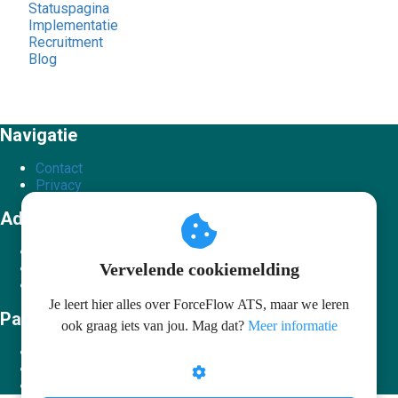
Statuspagina
Implementatie
Recruitment
Blog
Navigatie
Contact
Privacy
Adres
Fitt recruitmentsoftware
Vervelende cookiemelding
info@fitt.nu
KvK nummer: 18061896
Je leert hier alles over ForceFlow ATS, maar we leren
Partners
ook graag iets van jou. Mag dat?
Meer informatie
WiseNose
KWAN Informatiemanagement
Booston