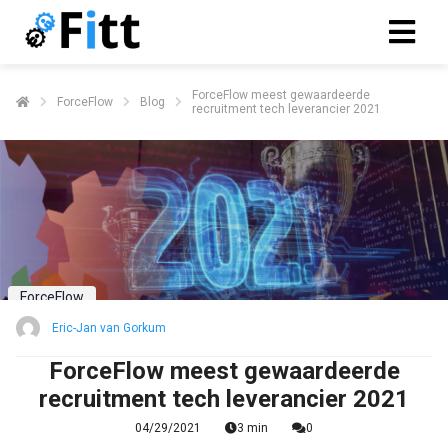
ForceFlow meest gewaardeerde
ForceFlow
Blog
recruitment tech leverancier 2021
ngen
formatie
oneel
onele
s zijn
ForceFlow
kelijk om
Eric-Jan van Gorkum
bsite te
ken. Ze
ForceFlow meest gewaardeerde
 gebruikt
recruitment tech leverancier 2021
asisfuncties
04/29/2021
3 min
0
der deze