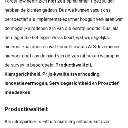
ForceFlow heeft zich
niet
zélf op nummer 1 gezet, dat
 op de
hebben de klanten gedaan. Dus we kunnen vanuit ons
e. Hierdoor
 website-
perspectief als implementatiepartner hooguit verklaren wat
ren
de mogelijke redenen zijn van die eerste positie. Dus, als
nte
de slager die het eigen vlees keurt, wat wij dagelijks
enties
gebaseerd
hiervoor zoal doen en wat ForceFLow als ATS-leverancier
 gedrag van
hiervoor doet aan de hand van de zes rubrieken waarop in
ezoeker.
de survey is beoordeeld:
Productkwaliteit
,
Klantgerichtheid
,
Prijs-kwaliteitsverhouding
,
uren
Innovatievermogen
,
Servicegerichtheid
en
Proactief
meedenken
.
Productkwaliteit
Als uitrolpartner is Fitt uiteraard erg enthousiast over